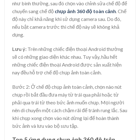
như bình thường, sau đó chọn vào chỉnh sửa chế độ để
chuyển sang chế độ
chụp ảnh 360 độ toàn cảnh
. Chế
độ này chỉ khả năng khi sử dụng camera sau. Do đó,
nếu bật camera trước thì chế độ này sẽ không khả
dụng.
Lưu ý:
Trên những chiếc điện thoại Android thường
sẽ có những giao diện khác nhau. Tuy vậy, hầu hết
những chiếc điện thoại Android được sản xuất hiện
nay đều hỗ trợ chế độ chụp ảnh toàn cảnh.
Bước 2: Ở chế độ chụp ảnh toàn cảnh, chọn nào nút
chụp rồi bắt đầu đưa máy từ trái qua phải hoặc từ
phải qua trái từ theo bức ảnh muốn chụp. Mọi người
nên di chuyển một cách chậm rãi để tránh rung lắc. Sau
khi chụp xong chọn vào nút dừng lại để hoàn thành
bức ảnh và lưu vào bộ sưu tập.
Top 5 ứng dụng chụp ảnh 360 độ trên