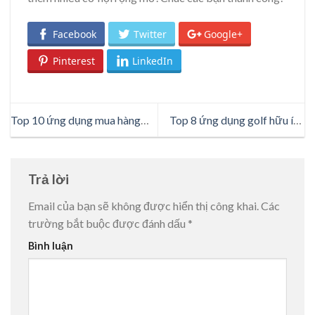
Facebook
Twitter
Google+
Pinterest
LinkedIn
Top 10 ứng dụng mua hàng
Top 8 ứng dụng golf hữu ích
Trung Quốc uy tín, giá tốt nhất
mà các golfer nên biết
hiện nay
Trả lời
Email của bạn sẽ không được hiển thị công khai.
Các
trường bắt buộc được đánh dấu
*
Bình luận