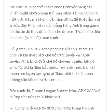
Khi chơi, bạn có thể nhanh chóng chuyển sang các
chiến thuật chơi phòng thủ, cân bằng, tấn công trong
một trận đấu mà không cần tạm dừng để thiết lập như
trước đây. Phần bình luận bằng tiếng Anh trong game
có thể ẩn để thay đổi thành chế độ xem TV, chế độ tiêu
chuẩn hoặc chế độ toàn cảnh.
Tải game DLS 2023 cho phép người chơi tham gia
chơi cả khi thiết bị ở chế độ trực tuyến và ngoại
tuyến. Khi bạn chơi ở chế độ chuyên nghiệp, kết nối
wifi, 4G, 5G là điều bắt buộc. Tuy nhiên, nếu bạn chỉ
muốn rèn luyện tay nghề offline, thiết bị hoàn toàn
không cần kết nối với internet.
Bên cạnh đó, Dream League Soccer Mod APK 2023 có
những tính năng mới khác như:
Công nghệ VAR đã được tích hợp trong trò chơi.