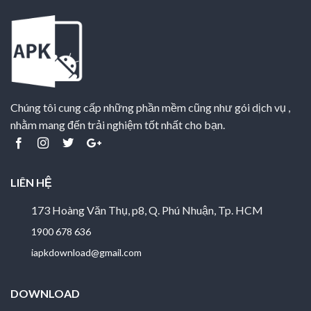
Chúng tôi cung cấp những phần mềm cũng như gói dịch vụ ,
nhằm mang đến trải nghiệm tốt nhất cho bạn.
LIÊN HỆ
173 Hoàng Văn Thụ, p8, Q. Phú Nhuận, Tp. HCM
1900 678 636
iapkdownload@gmail.com
DOWNLOAD