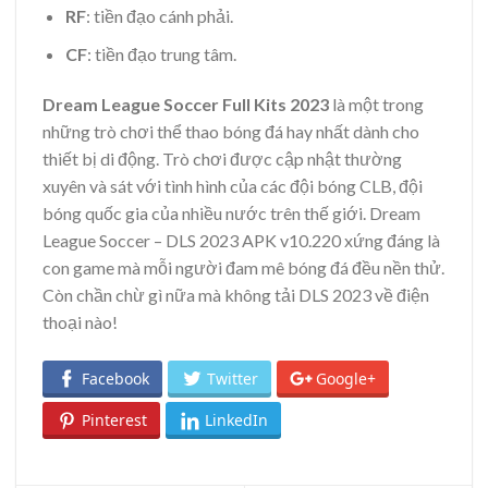
RF
: tiền đạo cánh phải.
CF
: tiền đạo trung tâm.
Dream League Soccer Full Kits 2023
là một trong
những trò chơi thể thao bóng đá hay nhất dành cho
thiết bị di động. Trò chơi được cập nhật thường
xuyên và sát với tình hình của các đội bóng CLB, đội
bóng quốc gia của nhiều nước trên thế giới. Dream
League Soccer – DLS 2023 APK v10.220 xứng đáng là
con game mà mỗi người đam mê bóng đá đều nền thử.
Còn chần chừ gì nữa mà không tải DLS 2023 về điện
thoại nào!
Facebook
Twitter
Google+
Pinterest
LinkedIn