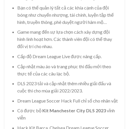
Bạn có thể quản lý tất cả các khía cạnh của đội
bóng như chuyển nhượng, tài chính, luyện tập thể
hình, truyền thông, phê duyệt người hâm mộ…
Game mang đến sự lựa chọn cách xây dựng đội
hình linh hoạt hơn. Các thành viên đội có thể thay
đổi vị trí cho nhau.
Cấp độ Dream League Live được nâng cấp.
Cập nhật màu áo và trang phục thi đấu mới theo
thực tế của các câu lạc bộ.
DLS 2023 tải và cập nhật thêm nhiều giải đấu và
cuộc thi cho mùa giải 2022/2023.
Dream League Soccer Hack Full chỉ số cho nhân vật
Có được bộ
Kit Manchester City DLS 2023
vĩnh
viễn
Hack Kit Barca, Chelsea Dream League Soccer