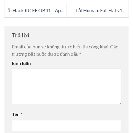
Tải Hack KC FF OB41 – App
Tải Human: Fall Flat v1.10
Hack Kim Cương Free Fire An
Mod APK Full Tiền Trên
Toàn Miễn Phí
Android
Trả lời
Email của bạn sẽ không được hiển thị công khai.
Các
trường bắt buộc được đánh dấu
*
Bình luận
Tên
*