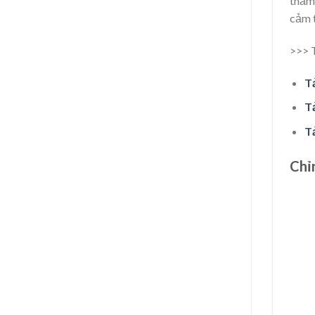
thăm 
cảm t
>>> 
Tả
T
T
Chỉ