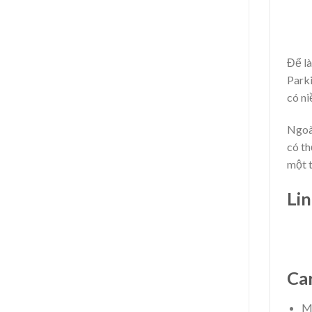
Để là
Parki
có ni
Ngoài
có th
một 
Li
Car
Mo