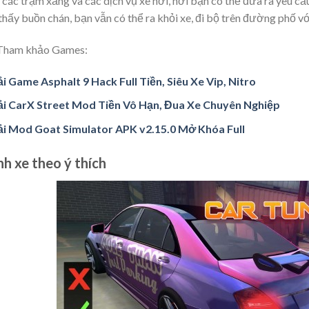
các trạm xăng và các dịch vụ xe hơi, nơi bạn có thể đưa ra yêu cầ
hấy buồn chán, bạn vẫn có thể ra khỏi xe, đi bộ trên đường phố v
Tham khảo Games:
i Game Asphalt 9 Hack Full Tiền, Siêu Xe Vip, Nitro
ải CarX Street Mod Tiền Vô Hạn, Đua Xe Chuyên Nghiệp
ải Mod Goat Simulator APK v2.15.0 Mở Khóa Full
nh xe theo ý thích