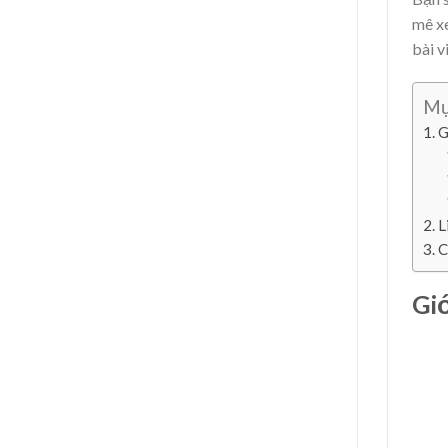
mê xe
bài v
Mụ
G
L
C
Giớ