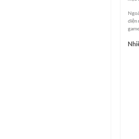
Ngoài
diện 
game 
Nhi