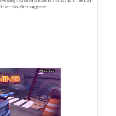
u về nâng cấp xe và làm cho nó nổi bật hơn. Nếu bạn
ới các nhân vật trong game.