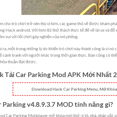
m cho trò chơi trở nên thú vị hơn, các game thủ sẽ được khám phá 
ng Hack android. Với hơn 82 thử thách thực tế để về lái xe và đỗ 
ềm vui với lối chơi gây nghiện của mô phỏng.
 ra, một trong những lý do khiến trò chơi này thành công là vì nó 
ể cạnh tranh với người khác trong thời gian thực. Bạn cũng có thể
thỏa thuận đạt được.
nk Tải Car Parking Mod APK Mới Nhất 
Download Hack Car Parking Menu, Mở Khóa F
 Parking v4.8.9.3.7 MOD tính năng gì?
d Car Parking Mutiplayer mở khóa mọi thứ: ô tô, nhà, nhân vật, 