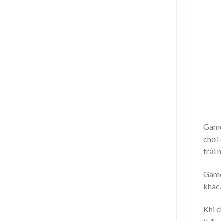
Game
chơi 
trải 
Game 
khác.
Khi c