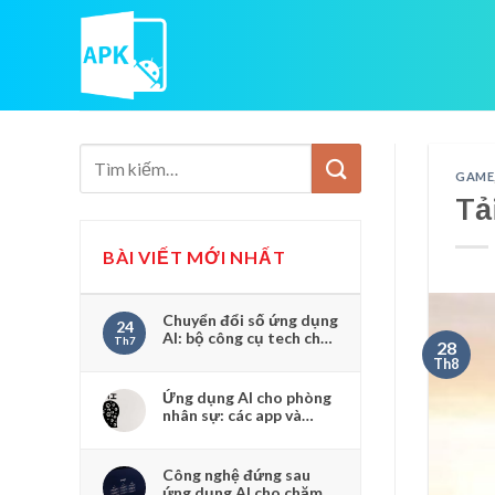
Skip
to
content
GAME
Tả
BÀI VIẾT MỚI NHẤT
Chuyển đổi số ứng dụng
24
AI: bộ công cụ tech cho
Th7
28
doanh nghiệp nhỏ bắt
Th8
đầu từ đâu
Ứng dụng AI cho phòng
nhân sự: các app và
công cụ số hóa quản trị
nội bộ
Công nghệ đứng sau
ứng dụng AI cho chăm