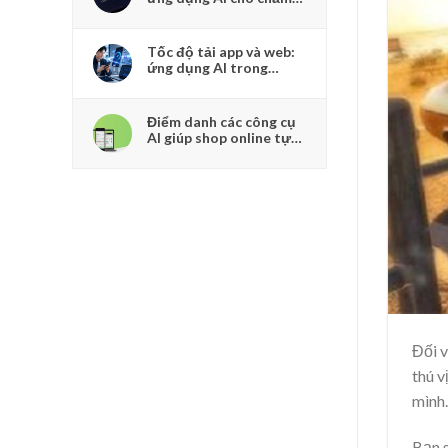
sóc khách hàng: vì sao
robot ngày càng hiểu
cảm xúc người dùng
Tốc độ tải app và web:
ứng dụng AI trong
doanh nghiệp để giữ
chân người dùng dễ rời
bỏ
Điểm danh các công cụ
AI giúp shop online tự
động tư vấn và chốt
đơn 24/7
Đối v
thú v
mình.
Bạn 