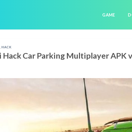
GAME
D
,
HACK
i Hack Car Parking Multiplayer APK v4