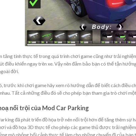
tăng tính thực tế trong quá trình chơi game cũng như trải nghiệm 
út điều khiển ngay trên xe. Vậy nên đảm bảo bạn có thể tận hưở
goài đời.
, trước khi chơi game hãy xem rõ hướng dẫn để biết cách điều chỉ
nhau. Tất cả những điều đó sẽ cho phép bạn tham gia trò chơi một
hoạ nổi trội của Mod Car Parking
arking đã phát triển đồ họa trở nên nổi trội hơn để tăng thêm sự
hơi và đồ họa 3D thực tế cho phép các game thủ được trải nghiệm l
ứng mô phỏng bối cảnh thực tế làm cho những chuyến đi của bạn 