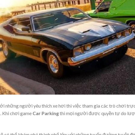
ới những người yêu thích xe hơi thì việc tham gia các trò chơi trự
ị. Khi chơi game
Car Parking
thì mọi người được quyền tự do lượ
sẽ có thể khám phá thành phố lớn với những tuyến đường tuyệt đ