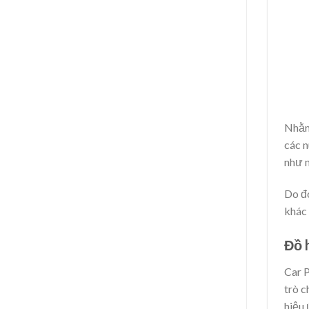
Nhằm 
các n
như n
Do đó
khác 
Đồ 
Car P
trò c
hiệu 