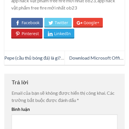
app hack vật phẩm free fire mới nhất ob23, app hack
vật phẩm free fire mới nhất ob23
Facebook
Twitter
Google+
Pinterest
LinkedIn
Pepe (cầu thủ bóng đá) là gì?
Download Microsoft Office
Chi tiết về Pepe (cầu thủ bóng
2016, Key Office 2016 Full
đá) mới nhất 2022
Bản Quyền 2022
Trả lời
Email của bạn sẽ không được hiển thị công khai.
Các
trường bắt buộc được đánh dấu
*
Bình luận