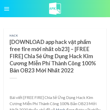
Skip
to
content
HACK
[DOWNLOAD app hack vật phẩm
free fire mới nhất ob23] – [FREE
FIRE] Chia Sẻ Ứng Dụng Hack Kim
Cương Miễn Phí Thành Công 100%
Bản OB23 Mới Nhất 2022
Bài viết [FREE FIRE] Chia Sẻ Ứng Dụng Hack Kim
Cương Miễn Phí Thành Công 100% Bản OB23 Mới
Nhất 2020 thuộc chủ đề về
Hack
đang được rất nhiều