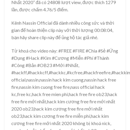
Nhất 2020” đã có 24808 lượt view, được thích 1279
lần, được chấm 4.76/5 điểm.
Kênh Nassin Official đã dành nhiều công sức và thời
gian để hoàn thiện clíp này với thời lượng 00:08:04,
bạn hãy share clip này để ủng hộ tác giả nhé.
Từ khoá cho video này: #FREE #FIRE #Chia #Sẻ #Ứng
#Dụng #Hack #Kim #Cương #Miễn #Phí #Thành
#Công #Bản #OB23 #Mới #Nhất,
#hackff,#hackkcff,#hackkc,#kcfree,#hackfreefire,#hackkim
official,nassin,nassin hack kim cuong,nassin hack free
fire,nassin kim cuong free fire,nass official hack
kc,free kc,hack free mien phi,hack free fire ob23,hack
free fire mới nhất,hack kim cương free fire mới nhất
2020 ob23,hack kim cương free fire mới nhất
ob23,hack kim cương free fire miễn phí,hack kim
cương free fire mới nhất 2020 không bị khoá nick,