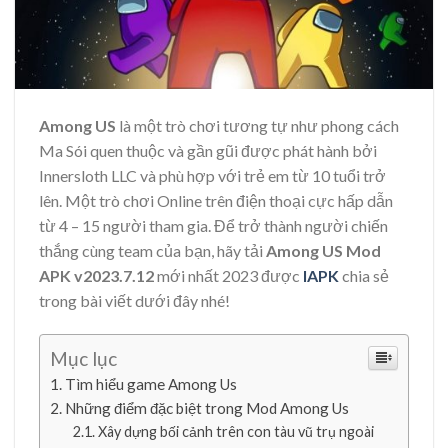
Among US
là một trò chơi tương tự như phong cách
Ma Sói quen thuộc và gần gũi được phát hành bởi
Innersloth LLC và phù hợp với trẻ em từ 10 tuổi trở
lên. Một trò chơi Online trên điện thoại cực hấp dẫn
từ 4 – 15 người tham gia. Để trở thành người chiến
thắng cùng team của bạn, hãy tải
Among US Mod
APK v2023.7.12
mới nhất 2023 được
IAPK
chia sẻ
trong bài viết dưới đây nhé!
Mục lục
Tìm hiểu game Among Us
Những điểm đặc biệt trong Mod Among Us
Xây dựng bối cảnh trên con tàu vũ trụ ngoài