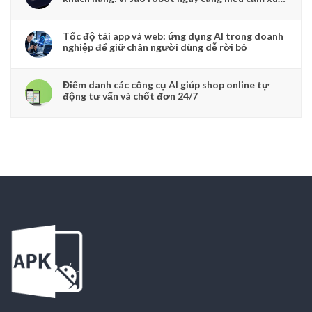
người dùng
Tốc độ tải app và web: ứng dụng AI trong doanh
nghiệp để giữ chân người dùng dễ rời bỏ
Điểm danh các công cụ AI giúp shop online tự
động tư vấn và chốt đơn 24/7