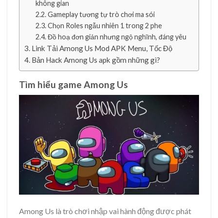
không gian
Gameplay tương tự trò chơi ma sói
Chọn Roles ngẫu nhiên 1 trong 2 phe
Đồ hoạ đơn giản nhưng ngộ nghĩnh, đáng yêu
Link Tải Among Us Mod APK Menu, Tốc Độ
Bản Hack Among Us apk gồm những gì?
Tìm hiểu game Among Us
Among Us là trò chơi nhập vai hành động được phát