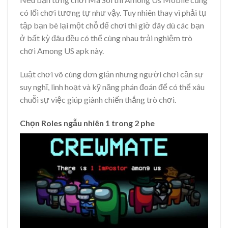
có lối chơi tương tự như vậy. Tuy nhiên thay vì phải tụ
tập bạn bè lại một chỗ để chơi thì giờ đây dù các bạn
ở bất kỳ đâu đều có thể cùng nhau trải nghiệm trò
chơi Among US apk này.
Luật chơi vô cùng đơn giản nhưng người chơi cần sự
suy nghĩ, linh hoạt và kỹ năng phán đoán để có thể xâu
chuỗi sự việc giúp giành chiến thắng trò chơi.
Chọn Roles ngẫu nhiên 1 trong 2 phe