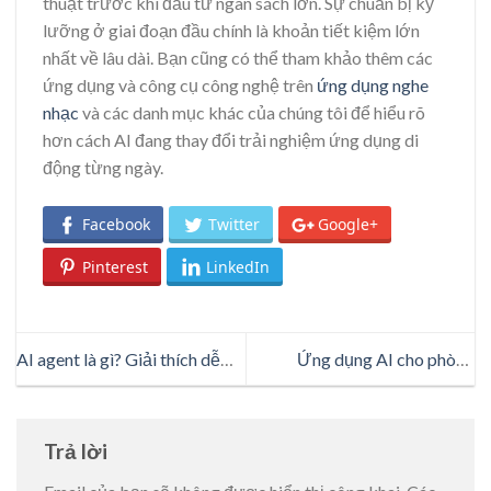
thuật trước khi đầu tư ngân sách lớn. Sự chuẩn bị kỹ
lưỡng ở giai đoạn đầu chính là khoản tiết kiệm lớn
nhất về lâu dài. Bạn cũng có thể tham khảo thêm các
ứng dụng và công cụ công nghệ trên
ứng dụng nghe
nhạc
và các danh mục khác của chúng tôi để hiểu rõ
hơn cách AI đang thay đổi trải nghiệm ứng dụng di
động từng ngày.
Facebook
Twitter
Google+
Pinterest
LinkedIn
AI agent là gì? Giải thích dễ
Ứng dụng AI cho phòng
hiểu cho lập trình viên và
marketing: Những tính năng
người mê công nghệ
công nghệ nên có trong
website và app hiện đại
Trả lời