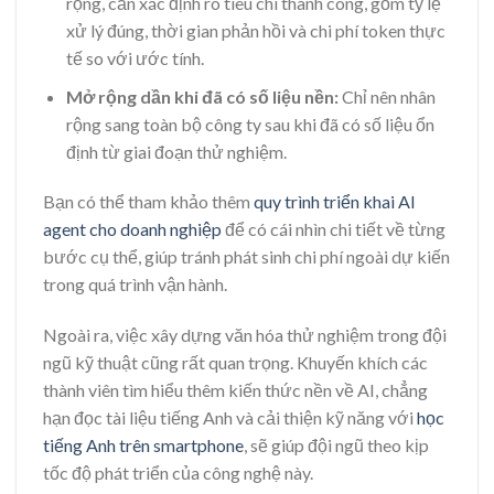
rộng, cần xác định rõ tiêu chí thành công, gồm tỷ lệ
xử lý đúng, thời gian phản hồi và chi phí token thực
tế so với ước tính.
Mở rộng dần khi đã có số liệu nền:
Chỉ nên nhân
rộng sang toàn bộ công ty sau khi đã có số liệu ổn
định từ giai đoạn thử nghiệm.
Bạn có thể tham khảo thêm
quy trình triển khai AI
agent cho doanh nghiệp
để có cái nhìn chi tiết về từng
bước cụ thể, giúp tránh phát sinh chi phí ngoài dự kiến
trong quá trình vận hành.
Ngoài ra, việc xây dựng văn hóa thử nghiệm trong đội
ngũ kỹ thuật cũng rất quan trọng. Khuyến khích các
thành viên tìm hiểu thêm kiến thức nền về AI, chẳng
hạn đọc tài liệu tiếng Anh và cải thiện kỹ năng với
học
tiếng Anh trên smartphone
, sẽ giúp đội ngũ theo kịp
tốc độ phát triển của công nghệ này.